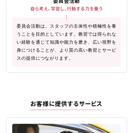
委員会活動
自ら考え、学習し、
行動する力を養う
2026.08.01
お知らせ
NEW!
スキップローンで今すぐ入校、お支払いは2027
委員会活動は、スタッフの主体性や積極性を養
年2月からも可能です
うことを目的としています。教習では得られな
い経験を通じて知識や能力を磨き、広い視野を
2026.07.31
身につけることが、より質の高い教習とサービ
卒業生
NEW!
スの提供につながります。
卒業生の声
お役立ちコラム
お客様に提供するサービス
オンライン入校
資料請求
受付