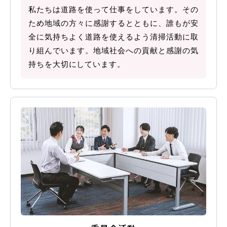
私たちは道路を使って仕事をしています。その
バスのり
ため地域の方々に感謝するとともに、誰もが安
全に気持ちよく道路を使えるよう清掃活動に取
り組んでいます。地域社会への貢献と感謝の気
会社概要
採用情報
持ちを大切にしています。
お問い合わせ
サイトマップ
プライバシーポリシー
お知らせ
一覧を見る
2026.08.08
お知らせ
NEW!
お盆期間中も営業しております