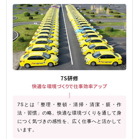
マイマイスクール花畑
花畑校ブログ
福岡大学前営業所（入校申込受付）
福岡大学前営業所ブログ
7S研修
快適な環境づくりで仕事効率アップ
各種講習
7Sとは「整理・整頓・清掃・清潔・躾・作
法・習慣」の略。快適な環境づくりを通して身
選ばれる理由
につく気づきの感性を、広く仕事へと活かして
います。
特別な支援が必要な方