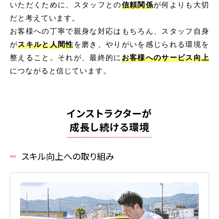
いただくために、
スタッフとの
信頼関係
が何よりも大切
普通自動車 第二種
だと考えています。
お客様への丁寧で親身な対応はもちろん、スタッフ自身
が
スキルと人間性
を磨き、
やりがいを感じられる環境を
受験資格特例教習
整えること。
それが、最終的に
お客様へのサービス向上
ペーパードライバー講習
につながると信じています。
ペーパーライダー講習
免許取得までの流れ
インストラクターが
成長し続ける環境
お支払方法について
料金シミュレーション
スキル向上への取り組み