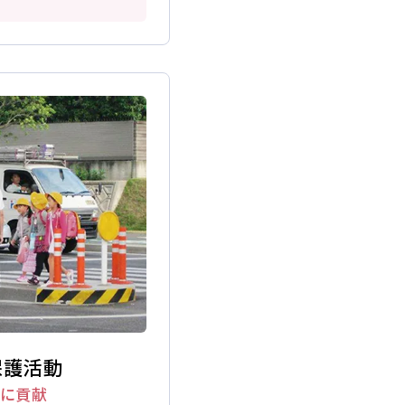
料請求
保護活動
知人
紹介
に貢献