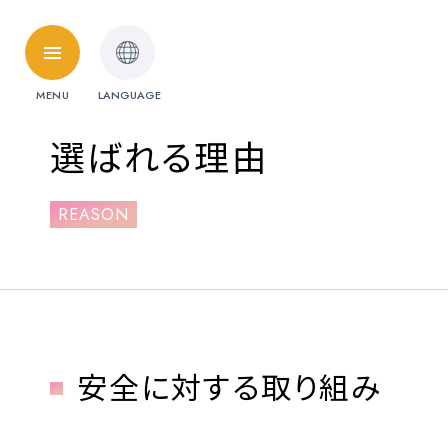
HOME
MENU
LANGUAGE
料金・取扱免許
選ばれる理由
普通自動車
REASON
準中型自動車
受験資格特例教習
ペーパードライ
料金シミュレーション
安全に対する取り組み
各校紹介