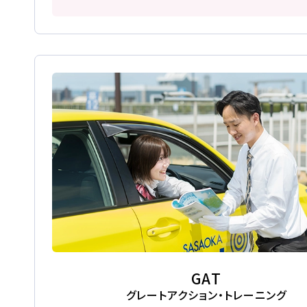
スキップローンで今すぐ入校、お支
2026.07.31
卒業生
NEW!
卒業生の声
オンライン
GAT
仮申
グレートアクション・トレーニング