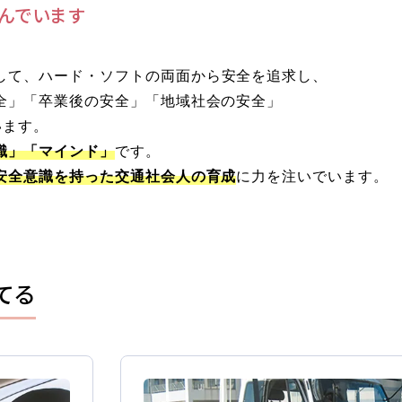
各種講習
んでいます
選ばれる理由
して、ハード・ソフトの両面から安全を追求し、
全」「卒業後の安全」「地域社会の安全」
特別な支援が
います。
マイマイスクール花畑
識」「マインド」
です。
よくあるご質
花畑校ブログ
安全意識を持った交通社会人の育成
に力を注いでいます。
てる
校の方
笹丘校バスコース
花畑校