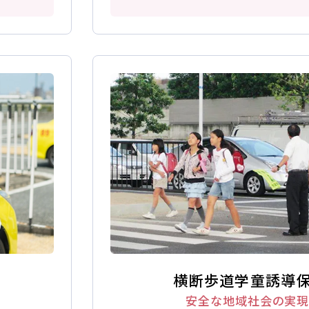
払いは2027年2月からも可能です
お役立ちコラム
入校
受付
資
横断歩道学童誘導
込み
友人・
安全な地域社会の実現