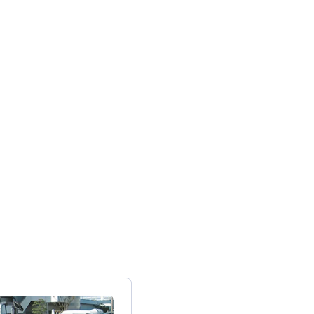
必要な方
問
バスコース