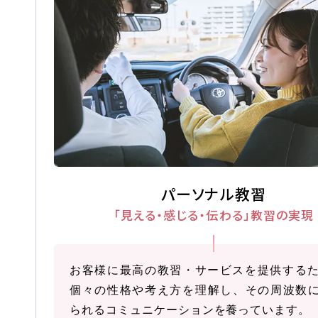
会社概要
採用情報
お問い合
お知らせ
パーソナル教習
「見える・感じる・伝わる」
教習の実現
2026.08.08
お知らせ
NEW!
お盆期間中も営業しております
お客様に最高の教習・サービスを提供する
個々の性格や考え方を理解し、その周波数
2026.08.01
お知らせ
NEW!
られるコミュニケーションを養っています。