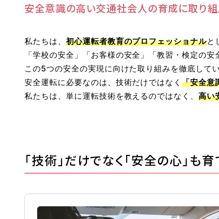
安全意識の高い交通社会⼈の育成に
取り組
私たちは、
初心運転者教育のプロフェッショナル
と
「学校の安全」「お客様の安全」「教習・検定の安
この5つの安全の実現に向けた取り組みを徹底して
マイマイスクール笹丘
安全運転に必要なのは、技術だけではなく
「安全意
笹丘校ブログ
私たちは、単に運転技術を教えるのではなく、
高い
福岡大学前営業所（入校申込受付）
福岡大学前営業所ブログ
「技術」だけでなく
「安全の心」も育
教習中の方
笹丘校の方
花畑
スクールバスについて
バスのり