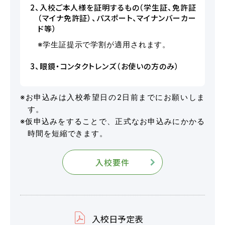
2、入校ご本人様を証明するもの（学生証、免許証
（マイナ免許証）、パスポート、マイナンバーカー
ド等）
※学生証提示で学割が適用されます。
マイマイスクール花畑
3、眼鏡・コンタクトレンズ（お使いの方のみ）
花畑校ブログ
※お申込みは入校希望日の2日前までにお願いしま
福岡大学前営業所（入校申込受付）
す。
福岡大学前営業所ブログ
※仮申込みをすることで、正式なお申込みにかかる
時間を短縮できます。
入校要件
各種講習
選ばれる理由
入校日予定表
特別な支援が必要な方