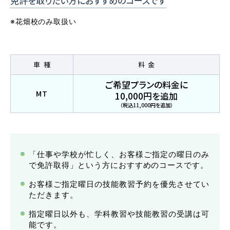
免許を取りたい方に
おすすめのコースです
普通自動車 第二種
※花畑校のみ取扱い
受験資格特例教習
車種
料金
ペーパードライバー講習
ご希望プランの料金に
MT
ペーパーライダー講習
10,000円を追加
（税込11,000円を追加）
免許取得までの流れ
お支払方法について
「仕事や学校が忙しく、お客様ご指定の曜日のみ
料金シミュレーション
で免許取得」という方におすすめのコースです。
お客様ご指定曜日の技能教習予約を優先させてい
ただきます。
指定曜日以外も、学科教習や技能教習の受講は可
能です。