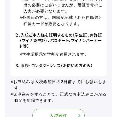
出の必要はございませんが、暗証番号のご
バスのり
入力が必要となります。
※外国籍の方は、国籍が記載された住民票と
在留カードが必要となります。
会社概要
採用情報
2、入校ご本人様を証明するもの（学生証、免許証
お問い合わせ
サイトマップ
（マイナ免許証）、パスポート、マイナンバーカー
ド等）
プライバシーポリシー
※学生証提示で学割が適用されます。
3、眼鏡・コンタクトレンズ（お使いの方のみ）
※お申込みは入校希望日の2日前までにお願いしま
お知らせ
一覧を見る
す。
※仮申込みをすることで、正式なお申込みにかかる
時間を短縮できます。
2026.08.01
お知らせ
NEW!
スキップローンで今すぐ入校、お支払いは2027
年2月からも可能です
入校要件