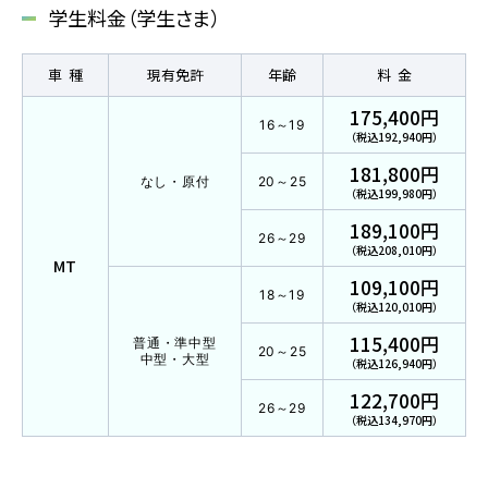
学生料金（学生さま）
普通自動車 第二種
車種
現有免許
年齢
料金
受験資格特例教習
175,400円
16～19
（税込192,940円）
ペーパードライバー講習
181,800円
なし・原付
20～25
（税込199,980円）
ペーパーライダー講習
189,100円
26～29
免許取得までの流れ
（税込208,010円）
MT
109,100円
お支払方法について
18～19
（税込120,010円）
料金シミュレーション
115,400円
普通・準中型
20～25
中型・大型
（税込126,940円）
122,700円
26～29
（税込134,970円）