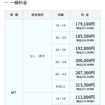
各校紹介
一般料金
車種
現有免許
年齢
料金
179,100円
16～19
（税込197,010円）
185,500円
20～25
（税込204,050円）
192,800円
26～29
（税込212,080円）
なし・原付
200,000円
マイマイスクール笹丘
30～39
（税込220,000円）
笹丘校ブログ
207,300円
40～49
（税込228,030円）
215,500円
50以上
（税込237,050円）
MT
112,800円
18～19
（税込124,080円）