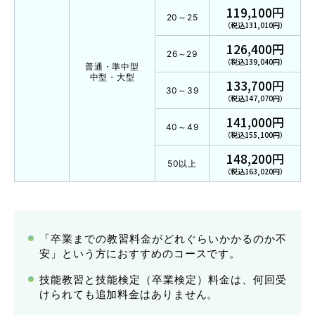
119,100円
20～25
（税込131,010円）
126,400円
26～29
（税込139,040円）
普通・準中型
マイマイスクール花畑
中型・大型
133,700円
30～39
花畑校ブログ
（税込147,070円）
141,000円
40～49
（税込155,100円）
福岡大学前営業所（入校申込受付）
148,200円
50以上
福岡大学前営業所ブログ
（税込163,020円）
各種講習
「卒業までの教習料金がどれぐらいかかるのか不
安」という方におすすめのコースです。
選ばれる理由
技能教習と技能検定（卒業検定）料金は、何回受
けられても追加料金はありません。
特別な支援が必要な方