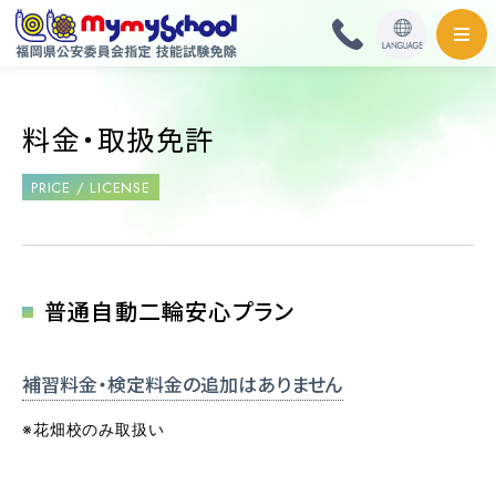
HOME
料金・取扱免許
料金・取扱免許
PRICE / LICENSE
普通自動車
普通自動二輪・小型
普通自動二輪安心プラン
大型自動二輪
補習料金・検定料金の追加は
ありません
準中型自動車
※花畑校のみ取扱い
中型自動車