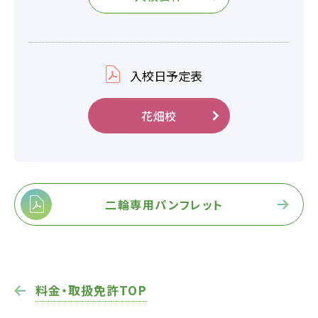
2026.07.31
卒業生
NEW!
卒業生の声
入校日予定表
花畑校
2026.07.30
イベント
NEW!
【花畑校7月イベント】夏はじめました
お役立ちコラム
二輪専用パンフレット
オンライン入校
資料請求
料金・取扱免許TOP
受付