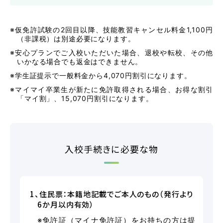
よくあるご質問
※仮免許試験の2回目以降、技能教習キャンセル料金1,100円
（非課税）は別途必要になります。
※安心プランでご入校いただいた場合、退校や転校、その他
いかなる場合でも返金はできません。
教習中の方
※学生証提示で一般料金から4,070円割引になります。
※マイマイ卒業生が新たに免許取得される場合、お得な割引
笹丘校の方
「マイ割」、15,070円割引になります。
花畑校の方
入校手続きに必要な物
笹丘校バスコース
花畑校バスコース
1、住民票：本籍地記載でご本人のもの（発行より
6か月以内有効）
スクールバスについて
※免許証（マイナ免許証）をお持ちの方は提