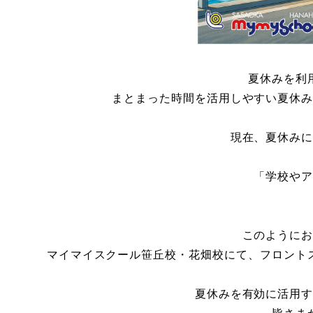
会社概要
採用情報
お問い合
夏休みを利
まとまった時間を活用しやすい夏休
現在、夏休み
お知らせ
「学校や
2026.08.08
お知らせ
NEW!
このように
お盆期間中も営業しております
マイマイスクール笹丘校・花畑校にて、フロント
夏休みを有効に活用
2026.08.01
お知らせ
NEW!
皆さま