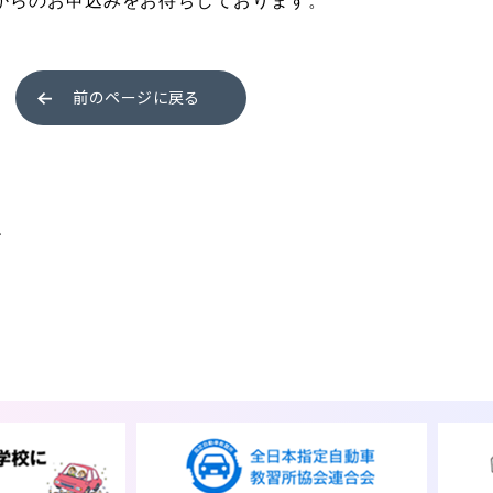
払いは2027年2月からも可能です
前のページに戻る
お役立ちコラム
生
入校
受付
資
込み
友人・