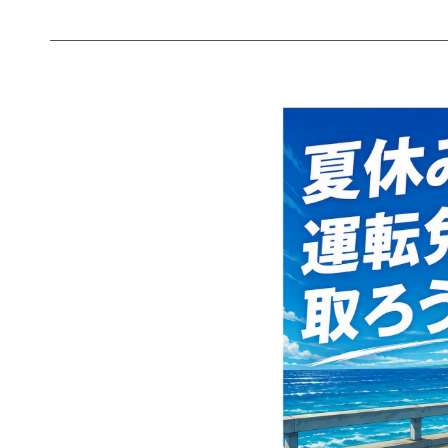
マイマイスクール笹丘
笹丘校ブログ
福岡大学前営業所（入校申込受付）
福岡大学前営業所ブログ
教習中の方
笹丘校の方
花畑
スクールバスについて
バスのり