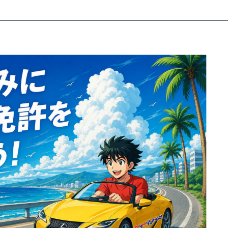
各種講習
選ばれる理由
特別な支援が
マイマイスクール花畑
よくあるご質
花畑校ブログ
校の方
笹丘校バスコース
花畑校