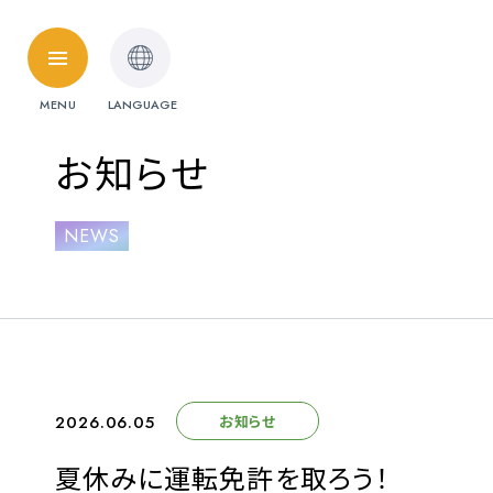
HOME
MENU
LANGUAGE
料金・取扱免許
お知らせ
普通自動車
NEWS
準中型自動車
受験資格特例教習
ペーパードライ
料金シミュレーション
2026.06.05
お知らせ
各校紹介
夏休みに運転免許を取ろう！