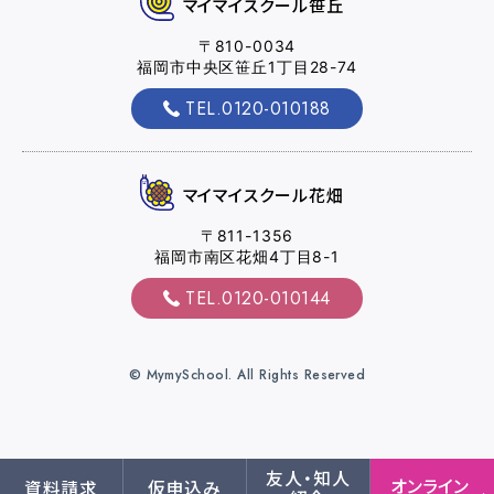
マイマイスクール笹丘
〒810-0034
福岡市中央区笹丘1丁目28-74
TEL.0120-010188
マイマイスクール花畑
花畑校ブログ
マイマイスクール花畑
福岡大学前営業所（入校申込受付）
〒811-1356
福岡市南区花畑4丁目8-1
福岡大学前営業所ブログ
TEL.0120-010144
各種講習
© MymySchool. All Rights Reserved
選ばれる理由
友人・知人
オンライン
資料請求
仮申込み
特別な支援が必要な方