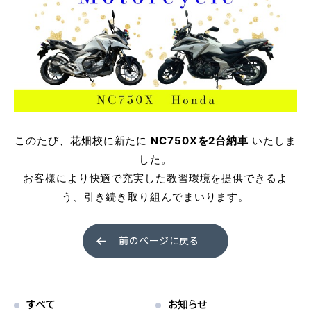
普通自動車 第二種
受験資格特例教習
ペーパードライバー講習
ペーパーライダー講習
このたび、花畑校に新たに
NC750Xを2台納車
いたしま
免許取得までの流れ
した。
お客様により快適で充実した教習環境を提供できるよ
お支払方法について
う、引き続き取り組んでまいります。
料金シミュレーション
前のページに戻る
すべて
お知らせ