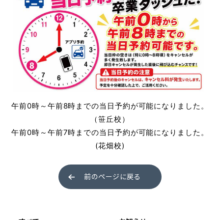
普通自動車 第二種
受験資格特例教習
ペーパードライバー講習
ペーパーライダー講習
午前0時～午前8時までの当日予約が可能になりました。
免許取得までの流れ
（笹丘校）
お支払方法について
午前0時～午前7時までの当日予約が可能になりました。
(花畑校)
料金シミュレーション
前のページに戻る