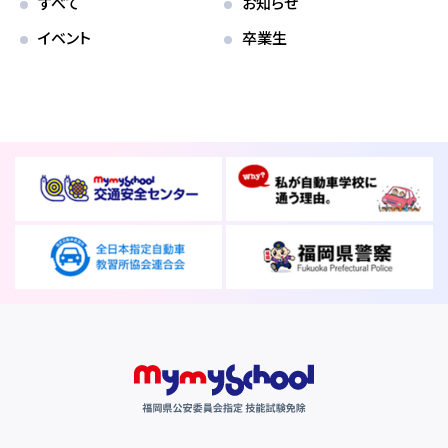
各校紹介
すべて
お知らせ
イベント
卒業生
マイマイスクール笹丘
笹丘校ブログ