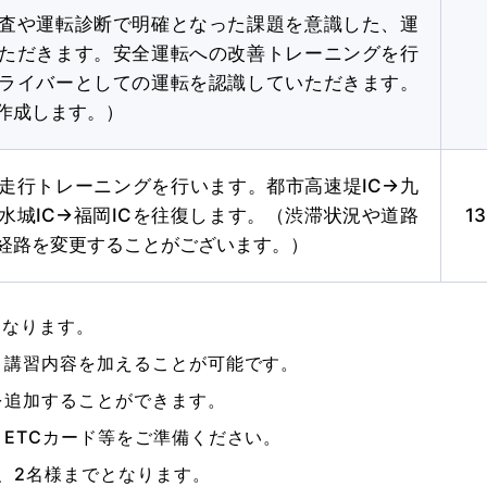
査や運転診断で明確となった課題を意識した、運
ただきます。安全運転への改善トレーニングを行
各種割引
ライバーとしての運転を認識していただきます。
作成します。）
FOLLOW SNS
走行トレーニングを行います。都市高速堤IC→九
水城IC→福岡ICを往復します。（渋滞状況や道路
1
経路を変更することがございます。）
となります。
り講習内容を加えることが可能です。
を追加することができます。
ETCカード等をご準備ください。
、2名様までとなります。