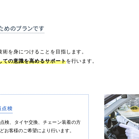
各種講習
選ばれる理由
ための
プランです
特別な支援が
マイマイスクール花畑
技術を身につけることを目指します。
よくあるご質
花畑校ブログ
しての意識を高めるサポート
を行います。
両点検
校の方
笹丘校バスコース
花畑校
点検、タイヤ交換、チェーン装着の方
どお客様のご希望により行います。