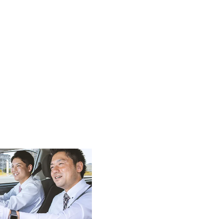
必要な方
問
バスコース