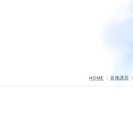
普通自動二輪・小型
大型自動二輪
中型自動車
普通自動車 
各種講習
HOME
バー講習
ペーパーライダー講習
免許取得までの流れ
お