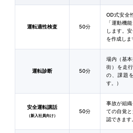
卒業生の声
OD式安全
「運動機能
2026.07.30
イベント
NEW!
運転適性検査
50分
します。安
【花畑校7月イベント】夏はじめま
を作成しま
場内（基本
街）を走
運転診断
50分
の、課題
す。）
オンライン
事故が組織
安全運転講話
50分
ての自覚と
（新入社員向け）
認できます
仮申