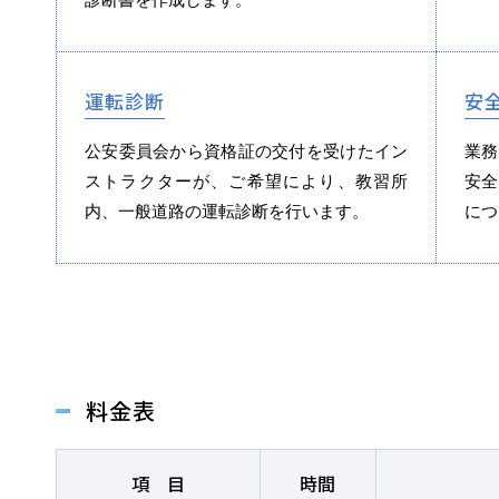
運転診断
安
会社概要
採用情報
お問い合
公安委員会から資格証の交付を受けたイン
業務
ストラクターが、ご希望により、教習所
安全
内、一般道路の運転診断を行います。
につ
お知らせ
2026.08.01
お知らせ
NEW!
スキップローンで今すぐ入校、お支
料金表
2026.07.31
卒業生
NEW!
項目
時間