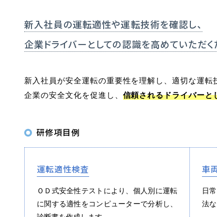
新入社員の運転適性や
運転技術を確認し、
企業ドライバーとしての
認識を高めていただく
マイマイスクール笹丘
新入社員が安全運転の重要性を理解し、適切な運転
笹丘校ブログ
企業の安全文化を促進し、
信頼されるドライバーと
福岡大学前営業所（入校申込受付）
福岡大学前営業所ブログ
研修項目例
教習中の方
運転適性検査
車
笹丘校の方
花畑
ＯＤ式安全性テストにより、個人別に運転
日常
に関する適性をコンピューターで分析し、
法な
スクールバスについて
バスのり
診断書を作成します。