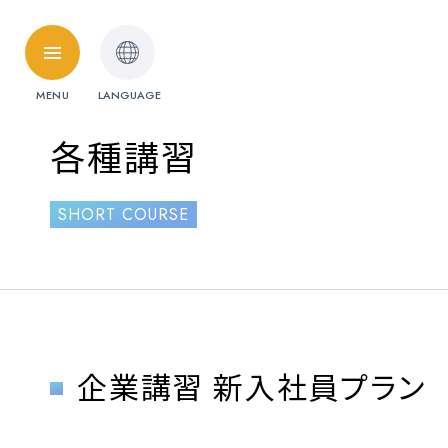
HOME
MENU
LANGUAGE
料金・取扱免許
各種講習
普通自動車
SHORT COURSE
準中型自動車
受験資格特例教習
ペーパードライ
料金シミュレーション
企業講習 新入社員プラン
各校紹介