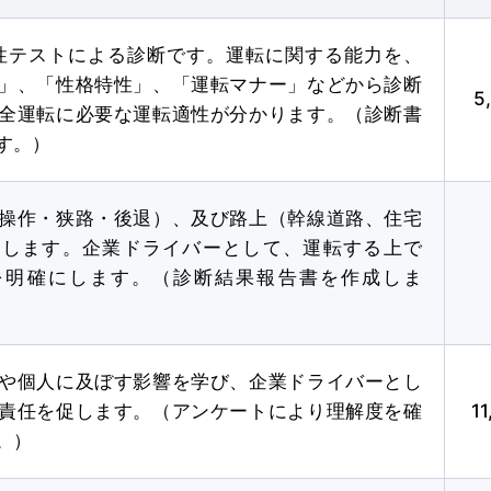
性テストによる診断です。運転に関する能力を、
」、「性格特性」、「運転マナー」などから診断
5
全運転に必要な運転適性が分かります。（診断書
した
す。）
お役立ちコラム
操作・狭路・後退）、及び路上（幹線道路、住宅
行します。企業ドライバーとして、運転する上で
を明確にします。（診断結果報告書を作成しま
入校
受付
資
や個人に及ぼす影響を学び、企業ドライバーとし
責任を促します。（アンケートにより理解度を確
1
。）
込み
友人・