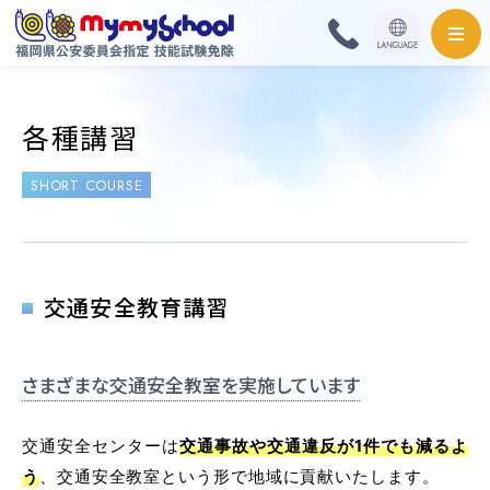
HOME
各種講習
料金・取扱免許
SHORT COURSE
普通自動車
普通自動二輪・小型
交通安全教育講習
大型自動二輪
さまざまな交通安全教室を
実施しています
準中型自動車
交通安全センターは
交通事故や交通違反が1件でも減るよ
中型自動車
う
、交通安全教室という形で地域に貢献いたします。