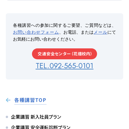
よくあるご質問
各種講習への参加に関するご要望、ご質問などは、
お問い合わせフォーム
、お電話、または
メール
にて
お気軽にお問い合わせください。
教習中の方
交通安全センター（花畑校内）
笹丘校の方
TEL.092-565-0101
花畑校の方
笹丘校バスコース
各種講習TOP
花畑校バスコース
企業講習 新入社員プラン
スクールバスについて
企業講習 安全運転診断プラン