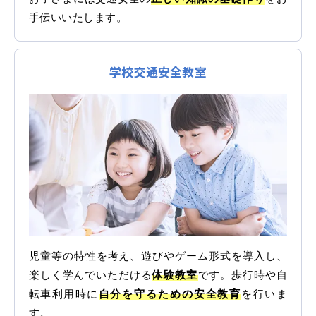
各校紹介
手伝いいたします。
学校交通安全教室
マイマイスクール笹丘
笹丘校ブログ
児童等の特性を考え、遊びやゲーム形式を導入し、
楽しく学んでいただける
体験教室
です。歩行時や自
転車利用時に
自分を守るための安全教育
を行いま
す。