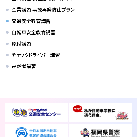
企業講習 事故再発防止プラン
バスのり
交通安全教育講習
自転車安全教育講習
会社概要
採用情報
原付講習
お問い合わせ
サイトマップ
チェックドライバー講習
プライバシーポリシー
高齢者講習
お知らせ
一覧を見る
2026.08.01
お知らせ
NEW!
スキップローンで今すぐ入校、お支払いは2027
年2月からも可能です