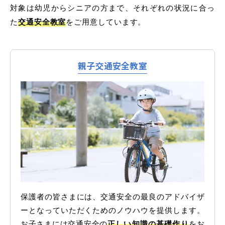
対象は幼児からシニアの方まで、それぞれの状況に合っ
普通自動車 第二種
た
交通安全教室
をご用意しています。
受験資格特例教習
親子交通安全教室
ペーパードライバー講習
ペーパーライダー講習
免許取得までの流れ
お支払方法について
料金シミュレーション
保護者の皆さまには、交通安全の最良のアドバイザ
ーとなっていただくためのノウハウを提供します。
お子さまには交通安全の
正しい知識の基礎作り
をお