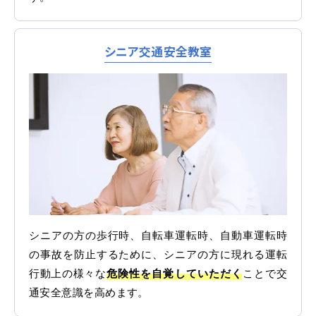
シニア交通安全教室
マイマイスクール花畑
花畑校ブログ
福岡大学前営業所（入校申込受付）
福岡大学前営業所ブログ
各種講習
シニアの方の歩行時、自転車運転時、自動車運転時
の事故を防止するために、シニアの方に現れる運転
選ばれる理由
行動上の様々な
危険性を自覚していただく
ことで交
通安全意識を高めます。
特別な支援が必要な方